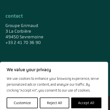
contact
Groupe Grimaud
3 La Corbière
49450 Sevremoine
+33 2 41 70 36 90
réseaux sociaux
We value your privacy
We use cookies to enhance your browsing experience, serve
personalized ads or content, and analyze our traffic. By
clicking "Accept All", you consent to our use of cookies.
Mentions légales et politique de confidentialité
|
Customize
Reject All
Accept All
Conception site web : KWALT DIGITAL ©2024