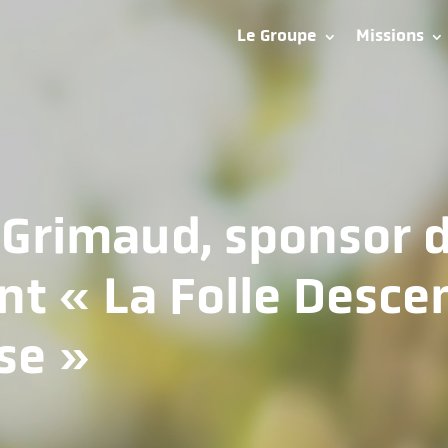
Le Groupe
Missions
 Grimaud, sponsor 
t « La Folle Desce
se »