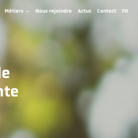
Métiers
Nous rejoindre
Actus
Contact
FR
de
nte