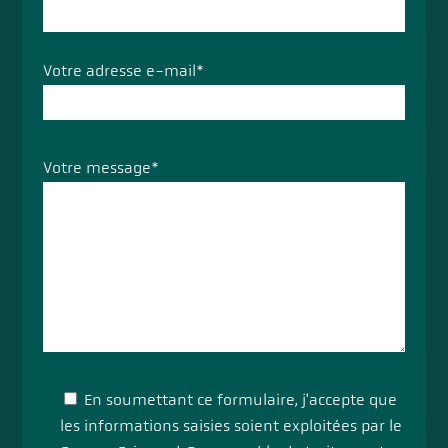
Votre adresse e-mail*
Veuillez
Votre message*
laisser
ce
champ
vide.
En soumettant ce formulaire, j'accepte que
les informations saisies soient exploitées par le